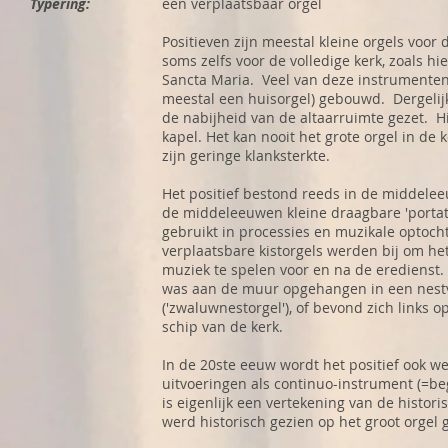
Typering:
een verplaatsbaar orgel
Positieven zijn meestal kleine orgels voor 
soms zelfs voor de volledige kerk, zoals h
Sancta Maria. Veel van deze instrumenten w
meestal een huisorgel) gebouwd. Dergelij
de nabijheid van de altaarruimte gezet. Hi
kapel. Het kan nooit het grote orgel in de 
zijn geringe klanksterkte.
Het positief bestond reeds in de middele
de middeleeuwen kleine draagbare 'portatie
gebruikt in processies en muzikale optocht
verplaatsbare kistorgels werden bij om he
muziek te spelen voor en na de eredienst. 
was aan de muur opgehangen in een nest
('zwaluwnestorgel'), of bevond zich links 
schip van de kerk.
In de 20ste eeuw wordt het positief ook we
uitvoeringen als continuo-instrument (=b
is eigenlijk een vertekening van de histor
werd historisch gezien op het groot orgel 