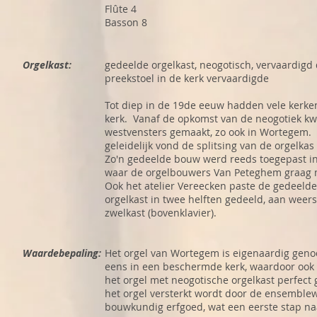
Flûte 4
Basson 8
Orgelkast:
gedeelde orgelkast, neogotisch, vervaardigd
preekstoel in de kerk vervaardigde
Tot diep in de 19de eeuw hadden vele kerke
kerk. Vanaf de opkomst van de neogotiek k
westvensters gemaakt, zo ook in Wortegem. 
geleidelijk vond de splitsing van de orgelka
Zo'n gedeelde bouw werd reeds toegepast in
waar de orgelbouwers Van Peteghem graag m
Ook het atelier Vereecken paste de gedeeld
orgelkast in twee helften gedeeld, aan weers
zwelkast (bovenklavier).
Waardebepaling:
Het orgel van Wortegem is eigenaardig genoe
eens in een beschermde kerk, waardoor ook 
het orgel met neogotische orgelkast perfect
het orgel versterkt wordt door de ensemblewa
bouwkundig erfgoed, wat een eerste stap na