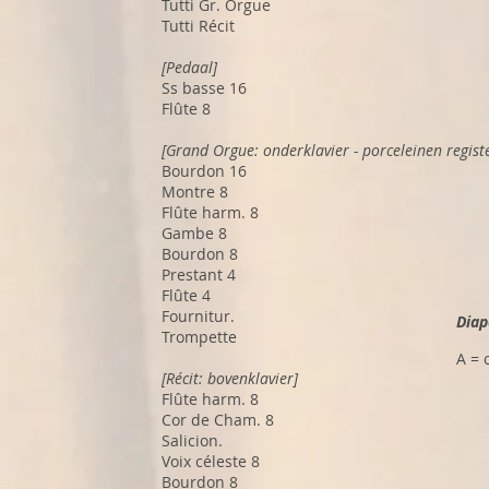
Tutti Gr. Orgue
Tutti Récit
[Pedaal]
Ss basse 16
Flûte 8
[Grand Orgue: onderklavier - porceleinen regis
Bourdon 16
Montre 8
Flûte harm. 8
Gambe 8
Bourdon 8
Prestant 4
Flûte 4
Fournitur.
Diap
Trompette
A = 
[Récit: bovenklavier]
Flûte harm. 8
Cor de Cham. 8
Salicion.
Voix céleste 8
Bourdon 8