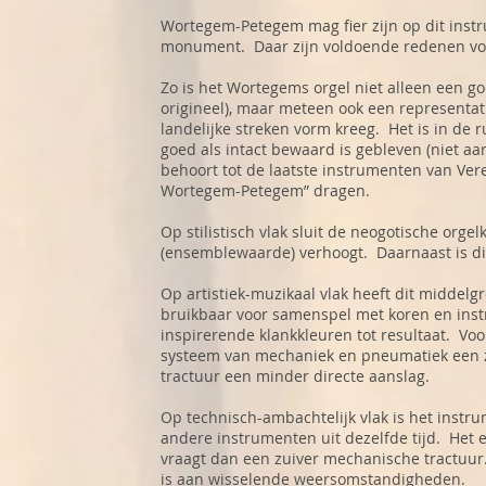
Wortegem-Petegem mag fier zijn op dit ins
monument. Daar zijn voldoende redenen vo
Zo is het Wortegems orgel niet alleen een g
origineel), maar meteen ook een representa
landelijke streken vorm kreeg. Het is in de
goed als intact bewaard is gebleven (niet 
behoort tot de laatste instrumenten van Ver
Wortegem-Petegem” dragen.
Op stilistisch vlak sluit de neogotische orge
(ensemblewaarde) verhoogt. Daarnaast is di
Op artistiek-muzikaal vlak heeft dit middel
bruikbaar voor samenspel met koren en inst
inspirerende klankkleuren tot resultaat. Vo
systeem van mechaniek en pneumatiek een 
tractuur een minder directe aanslag.
Op technisch-ambachtelijk vlak is het instrum
andere instrumenten uit dezelfde tijd. Het 
vraagt dan een zuiver mechanische tractuu
is aan wisselende weersomstandigheden.