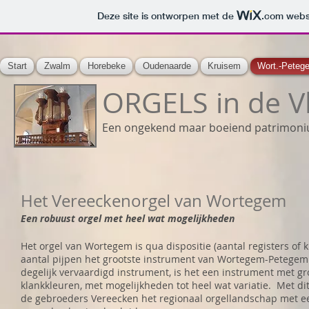
Deze site is ontworpen met de
.com
websi
Start
Zwalm
Horebeke
Oudenaarde
Kruisem
Wort.-Peteg
ORGELS in de 
Een ongekend maar boeiend patrimon
Het Vereeckenorgel van Wortegem
Een robuust orgel met heel wat mogelijkheden
Het orgel van Wortegem is qua dispositie (aantal registers of 
aantal pijpen het grootste instrument van Wortegem-Petegem
degelijk vervaardigd instrument, is het een instrument met g
klankkleuren, met mogelijkheden tot heel wat variatie. Met dit
de gebroeders Vereecken het regionaal orgellandschap met e