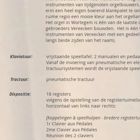
instrumenten van tijdgenoten-orgelbouwers
erin een heel eigen boeiend klankpalet te on
ruime regio een mooie kleur aan het orgella
Het orgel in Wortegem is één van de laatste 
gebroeders Vereecken bouwden. Het is één 
instrumenten van Vereecken met een gedeeld
langs beide zijden van het raam).
Klaviatuur:
vrijstaande speeltafel: 2 manualen en pedaa
Vanaf de invoering van pneumatische en ele
tractuursystemen wordt de vrijstaande speel
Tractuur:
pneumatische tractuur
Dispositie:
18 registers
volgens de opstelling van de registertuimels
horizontaal van links naar rechts:
[Koppelingen & speelhulpen - bredere registert
1r Clavier aux Pédales
2me Clavier aux Pédales
Réunion des 2 claviers