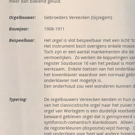
meer dan boeiend geluid.
Orgelbouwer:
Gebroeders Vereecken (Gijzegem)
Bouwjaar:
1908-1911
Bespeelbaar:
Het orgel is vlot bespeelbaar met een licht '
Het instrument bezit overigens enkele mooie
Toch zijn er een aantal mankementen die de
vermoeilijken. Zo werken de koppelingen van
register Sousbasse 16 van het pedaal is mom
werkzaam. Enkele toetsen van het onderklav
het bovenklavier waardoor een normaal gebr
onderklavier niet mogelijk is.
Een onderhoud zou veel wonderen kunnen d
Typering:
De orgelbouwers Vereecken kenden in hun o
van het classicistische orgel naar het zuiver
orgel van Wortegem is een duidelijk voorbee
bewaard gebleven orgel dat is geïnspireerd 
symfonisch-romantisch klankidioom. Alleen 
de registerkleuren (dispositie) wijst hierop.
niet onderdoen voor heel wat andere hoogr