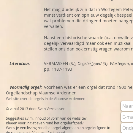
Het mag duidelijk zijn dat in Wortegem-Pete
minst verdient om opnieuw degelijk bespeelb
wat problemen die dringend moeten aangepak
vervallen.
Naast een historische waarde (o.a. omwille v
degelijk vervaardigd maar ook een muzikaal 
stellen ons dan ook ernstig vragen waarom ne
Literatuur:
VERMASSEN (S.),
Orgelerfgoed (3): Wortegem
, 
pp. 1187-1193
Voormalig orgel:
Voorheen was er een orgel dat rond 1900 her
Orgellandschap Vlaamse Ardennen
Website over de orgels in de Vlaamse Ardennen
© vanaf 2013 door Sven Vermassen
Suggesties i.v.m. inhoud of vorm van de website?
Ideeën voor initiatieven rond het orgelerfgoed?
Wens je een lezing rond het orgel algemeen en orgelerfgoed in
de regio van de Vlaamse Ardennen?