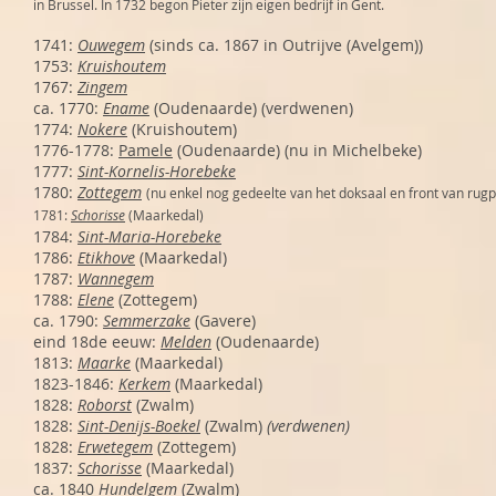
in Brussel. In 1732 begon Pieter zijn eigen bedrijf in Gent.
1741:
Ouwegem
(sinds ca. 1867 in Outrijve (Avelgem))
1753:
Kruishoutem
1767:
Zingem
ca. 1770:
Ename
(Oudenaarde) (verdwenen)
1774:
Nokere
(Kruishoutem)
1776-1778:
Pamele
(Oudenaarde) (nu in Michelbeke)
1777:
Sint-Kornelis-Horebeke
1780:
Zottegem
(nu enkel nog gedeelte van het doksaal en front van rugpo
1781:
Schorisse
(Maarkedal)
1784:
Sint-Maria-Horebeke
1786:
Etikhove
(Maarkedal)
1787:
Wannegem
1788:
Elene
(Zottegem)
ca. 1790:
Semmerzake
(Gavere)
eind 18de eeuw:
Melden
(Oudenaarde)
1813:
Maarke
(Maarkedal)
1823-1846:
Kerkem
(Maarkedal)
1828:
Roborst
(Zwalm)
1828:
Sint-Denijs-Boekel
(Zwalm)
(verdwenen)
1828:
Erwetegem
(Zottegem)
1837:
Schorisse
(Maarkedal)
ca. 1840
Hundelgem
(Zwalm)