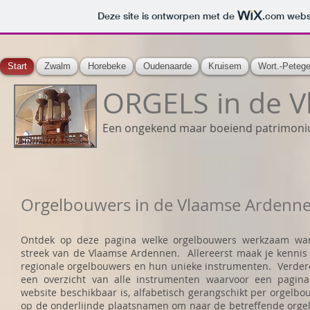
Deze site is ontworpen met de
.com
websi
Start
Zwalm
Horebeke
Oudenaarde
Kruisem
Wort.-Peteg
ORGELS in de 
Een ongekend maar boeiend patrimon
Orgelbouwers in de Vlaamse Ardenn
Ontdek op deze pagina welke orgelbouwers werkzaam wa
streek van de Vlaamse Ardennen. Allereerst maak je kennis
regionale orgelbouwers en hun unieke instrumenten. Verder
een overzicht van alle instrumenten waarvoor een pagin
website beschikbaar is, alfabetisch gerangschikt per orgelbo
op de onderlijnde plaatsnamen om naar de betreffende orge