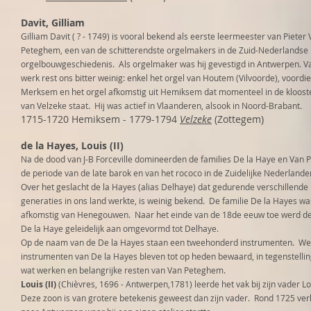
Davit, Gilliam
Gilliam Davit ( ? - 1749) is vooral bekend als eerste leermeester van Pieter
Peteghem, een van de schitterendste orgelmakers in de Zuid-Nederlandse
orgelbouwgeschiedenis. Als orgelmaker was hij gevestigd in Antwerpen. V
werk rest ons bitter weinig: enkel het orgel van Houtem (Vilvoorde), voordie
Merksem en het orgel afkomstig uit Hemiksem dat momenteel in de kloost
van Velzeke staat. Hij was actief in Vlaanderen, alsook in Noord-Brabant.
1715-1720 Hemiksem - 1779-1794
Velzeke
(Zottegem)
de la Hayes, Louis (II)
Na de dood van J-B Forceville domineerden de families De la Haye en Van
de periode van de late barok en van het rococo in de Zuidelijke Nederland
Over het geslacht de la Hayes (alias Delhaye) dat gedurende verschillende
generaties in ons land werkte, is weinig bekend. De familie De la Hayes wa
afkomstig van Henegouwen. Naar het einde van de 18de eeuw toe werd 
De la Haye geleidelijk aan omgevormd tot Delhaye.
Op de naam van de De la Hayes staan een tweehonderd instrumenten. We
instrumenten van De la Hayes bleven tot op heden bewaard, in tegenstellin
wat werken en belangrijke resten van Van Peteghem.
Louis (II)
(Chièvres, 1696 - Antwerpen,1781) leerde het vak bij zijn vader Lou
Deze zoon is van grotere betekenis geweest dan zijn vader. Rond 1725 verh