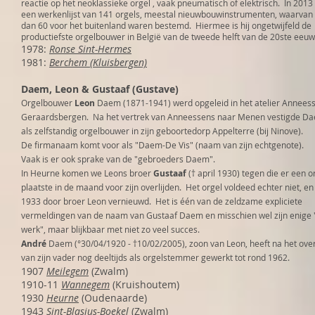
reactie op het neoklassieke orgel , vaak pneumatisch of elektrisch. In 2013 
een werkenlijst van 141 orgels, meestal nieuwbouwinstrumenten, waarva
dan 60 voor het buitenland waren bestemd. Hiermee is hij ongetwijfeld de
productiefste orgelbouwer in België van de tweede helft van de 20ste eeuw
1978:
Ronse Sint-Hermes
1981:
Berchem (Kluisbergen)
Daem, Leon & Gustaaf (Gustave)
Orgelbouwer
Leon
Daem (1871-1941) werd opgeleid in het atelier Anneess
Geraardsbergen. Na het vertrek van Anneessens naar Menen vestigde Da
als zelfstandig orgelbouwer in zijn geboortedorp Appelterre (bij Ninove).
De firmanaam komt voor als "Daem-De Vis" (naam van zijn echtgenote).
Vaak is er ook sprake van de "gebroeders Daem".
In Heurne komen we Leons broer
Gustaaf
(† april 1930) tegen die er een o
plaatste in de maand voor zijn overlijden. Het orgel voldeed echter niet, en
1933 door broer Leon vernieuwd. Het is één van de zeldzame expliciete
vermeldingen van de naam van Gustaaf Daem en misschien wel zijn enige 
werk", maar blijkbaar met niet zo veel succes.
André
Daem (°30/04/1920 - †10/02/2005), zoon van Leon, heeft na het over
van zijn vader nog deeltijds als orgelstemmer gewerkt tot rond 1962.
1907
Meilegem
(Zwalm)
1910-11
Wannegem
(Kruishoutem)
1930
Heurne
(Oudenaarde)
1943
Sint-Blasius-Boekel
(Zwalm)