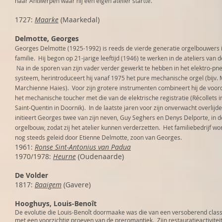
naar Antwerpen waar hij een eigen atelier startte.
1727:
Maarke
(Maarkedal)
Delmotte, Georges
Georges Delmotte (1925-1992) is reeds de vierde generatie orgelbouwers 
familie. Hij begon op 21-jarige leeftijd (1946) te werken in de ateliers van d
Na in de sporen van zijn vader verder gewerkt te hebben in het elektro-p
systeem, herintroduceert hij vanaf 1975 het pure mechanische orgel (bijv.
Marchienne Haies). Voor zijn grotere instrumenten combineert hij de voor
het mechanische toucher met die van de elektrische registratie (Récollets in
Saint-Quentin in Doornik). In de laatste jaren voor zijn onverwacht overlijd
initieert Georges twee van zijn neven, Guy Seghers en Denys Delporte, in d
orgelbouw, zodat zij het atelier kunnen verderzetten. Het familiebedrijf wo
nog steeds geleid door Etienne Delmotte, zoon van Georges.
1961:
Ronse Sint-Antonius van Padua
1970/1978:
Heurne
(Oudenaarde)
De Volder
1817:
Baaigem
(Gavere)
Hooghuys, Louis-Benoît
De evolutie die Louis-Benoît doormaake was die van een versoberend class
met een voorzichtig proeven van de preromantiek. Zijn restauratieactivitei