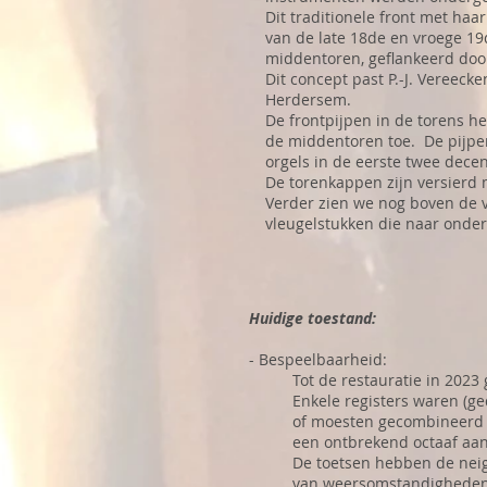
Dit traditionele front met ha
van de late 18de en vroege 1
middentoren, geflankeerd door
Dit concept past P.-J. Vereeck
Herdersem.
De frontpijpen in de torens h
de middentoren toe. De pijpen
orgels in de eerste twee dec
De torenkappen zijn versierd m
Verder zien we nog boven de 
vleugelstukken die naar onder
Huidige toestand:
- Bespeelbaarheid:
Tot de restauratie in 2023
Enkele registers waren (ged
of moesten gecombineerd 
een ontbrekend octaaf aan 
De toetsen hebben de neig
van weersomstandigheden