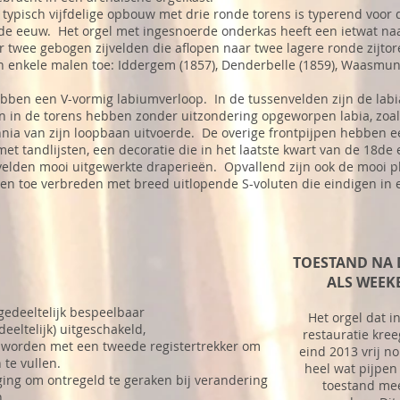
ar typisch vijfdelige opbouw met drie ronde torens is typerend vo
9de eeuw. Het orgel met ingesnoerde onderkas heeft een ietwat na
 twee gebogen zijvelden die aflopen naar twee lagere ronde zijto
en enkele malen toe: Iddergem (1857), Denderbelle (1859), Waasmun
ebben een V-vormig labiumverloop. In de tussenvelden zijn de labi
 in de torens hebben zonder uitzondering opgeworpen labia, zoal
ennia van zijn loopbaan uitvoerde. De overige frontpijpen hebben
et tandlijsten, een decoratie die in het laatste kwart van de 18de
velden mooi uitgewerkte draperieën. Opvallend zijn ook de mooi p
en toe verbreden met breed uitlopende S-voluten die eindigen in e
TOESTAND NA D
ALS WEEK
 gedeeltelijk bespeelbaar
Het orgel dat i
eeltelijk) uitgeschakeld,
restauratie kree
worden met een tweede registertrekker om
eind 2013 vrij n
te vullen.
heel wat pijpen
ing om ontregeld te geraken bij verandering
toestand me
.