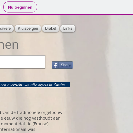
.
Nu beginnen
Gavere
Kluisbergen
Brakel
Links
nen
Share
 een overzicht van alle orgels in Zwalm
d van de traditionele orgelbouw
9de eeuw die nog vasthoudt aan
n moment dat de (Franse)
internationaal was