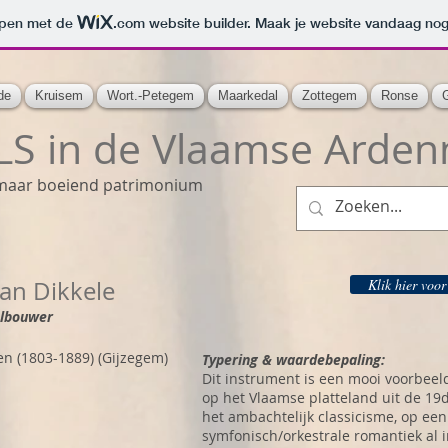
orpen met de
.com
website builder. Maak je website vandaag nog
de
Kruisem
Wort.-Petegem
Maarkedal
Zottegem
Ronse
S in de Vlaamse Arden
maar boeiend patrimonium
an Dikkele
Klik hier voor
elbouwer
n (1803-1889) (Gijzegem)
Typering & waardebepaling:
Dit instrument is een mooi voorbeel
op het Vlaamse platteland uit de 1
het ambachtelijk classicisme, op ee
symfonisch/orkestrale romantiek al 