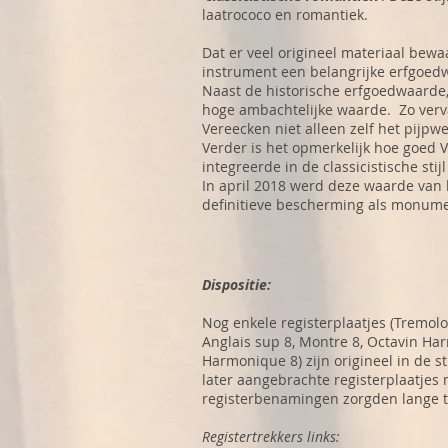
laatrococo en romantiek.
Dat er veel origineel materiaal bewa
instrument een belangrijke erfgoed
Naast de historische erfgoedwaarde,
hoge ambachtelijke waarde. Zo ver
Vereecken niet alleen zelf het pijpw
Verder is het opmerkelijk hoe goed 
integreerde in de classicistische sti
In april 2018 werd deze waarde van
definitieve bescherming als monume
Dispositie:
Nog enkele registerplaatjes (Tremolo,
Anglais sup 8, Montre 8, Octavin Ha
Harmonique 8) zijn origineel in de st
later aangebrachte registerplaatjes 
registerbenamingen zorgden lange t
Registertrekkers links: