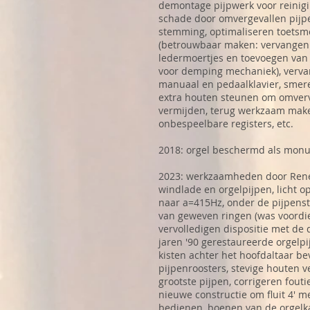
demontage pijpwerk voor reinigi
schade door omvergevallen pijpe
stemming, optimaliseren toetsm
(betrouwbaar maken: vervangen 
ledermoertjes en toevoegen van
voor demping mechaniek), verva
manuaal en pedaalklavier, smer
extra houten steunen om omverv
vermijden, terug werkzaam mak
onbespeelbare registers, etc.
2018: orgel beschermd als mon
2023: werkzaamheden door René 
windlade en orgelpijpen, licht 
naar a=415Hz, onder de pijpen
van geweven ringen (was voordie
vervolledigen dispositie met de 
jaren '90 gerestaureerde orgelpi
kisten achter het hoofdaltaar be
pijpenroosters, stevige houten 
grootste pijpen, corrigeren fouti
nieuwe constructie om fluit 4' me
bedienen, boenen van de orgelk