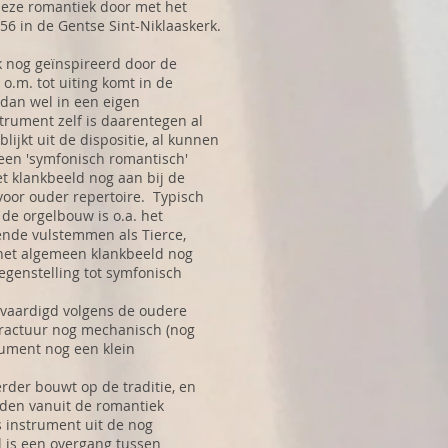
eze romantiek door met het
1856 in de Gentse Sint-Niklaaskerk.
jk nog geïnspireerd door de
o.m. tot uiting komt in de
s dan wel in een eigen
trument zelf is daarentegen al
ijkt uit de dispositie, al kunnen
een 'symfonisch romantisch'
t klankbeeld nog aan bij de
 voor ouder repertoire. Typisch
de orgelbouw is o.a. het
ende vulstemmen als Tierce,
 het algemeen klankbeeld nog
tegenstelling tot symfonisch
rvaardigd volgens de oudere
 tractuur nog mechanisch (nog
rument nog een klein
erder bouwt op de traditie, en
oeden vanuit de romantiek
 instrument uit de nog
ijl is een overgang tussen