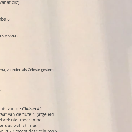
vanaf cis')
mba 8'
aan Montre)
am.)
, voordien als Céleste gestemd
)
aats van de
Clairon 4'
aaf van de flute 4' (afgeleid
brek niet meer in het
er dus wellicht nooit
an 2023 moest deze "clairon"-