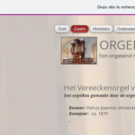
Deze site is ontw
Start
Zwalm
Horebeke
Oudenaar
ORGEL
Een ongekend 
Het Vereeckenorgel v
Een orgelkas gemaakt door de org
Bouwer:
Petrus-Joannes Vereecke
Bouwjaar:
ca. 1870