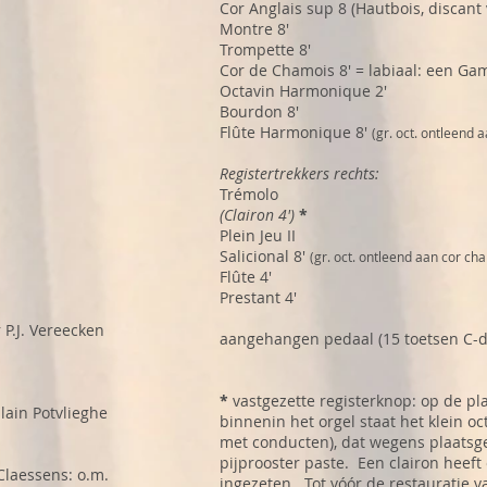
Cor Anglais sup 8 (Hautbois, discant 
Montre 8'
Trompette 8'
Cor de Chamois 8' = labiaal: een Ga
Octavin Harmonique 2'
Bourdon 8'
Flûte Harmonique 8'
(gr. oct. ontleend 
Registertrekkers rechts:
Trémolo
(Clairon 4')
*
Plein Jeu II
Salicional 8'
(gr. oct. ontleend aan cor ch
Flûte 4'
Prestant 4'
 P.J. Vereecken
aangehangen pedaal (15 toetsen C-d
*
vastgezette registerknop:
op de pl
lain Potvlieghe
binnenin het orgel staat het klein oct
met conducten), dat wegens plaatsge
pijprooster paste. Een clairon heeft 
Claessens: o.m.
ingezeten. Tot vóór de restauratie v