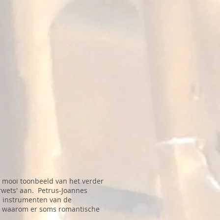
n mooi toonbeeld van het verder
erwets' aan. Petrus-Joannes
de instrumenten van de
rt waarom er soms romantische