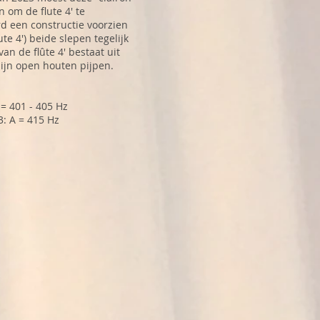
 om de flute 4' te
rd een constructie voorzien
te 4') beide slepen tegelijk
an de flûte 4' bestaat uit
zijn open houten pijpen.
 = 401 - 405 Hz
3: A = 415 Hz