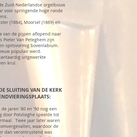
or de Zuid-Nederlandse orgelbouw
ar voor springende hoge ronde
rens.
ster (1864), Moorsel (1869) en
a van de pijpen aflopend naar
s Pieter Van Peteghem zijn
 een spitsvormig bovenlabium.
 eeuw populair werd.
lantaardig uitgewerkte
en krul.
E SLUITING VAN DE KERK
ENDVIERINGSPLAATS:
n de jaren '80 en '90 nog een
g door Potvlieghe speelde tot
ormaal. Twee jaar later waren
 omvergevallen, waardoor de
er dan verontrustend was