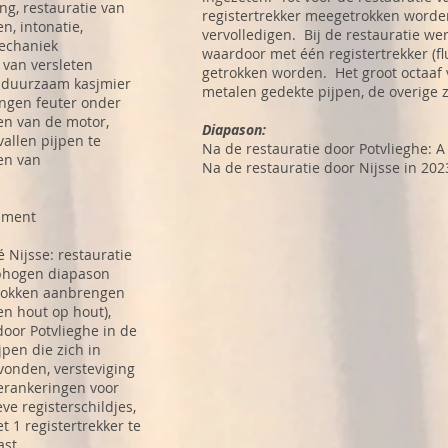
ng, restauratie van
registertrekker meegetrokken worden
n, intonatie,
vervolledigen. Bij de restauratie we
echaniek
waardoor met één registertrekker (flu
van versleten
getrokken worden. Het groot octaaf v
 duurzaam kasjmier
metalen gedekte pijpen, de overige 
ngen feuter onder
en van de motor,
Diapason:
allen pijpen te
Na de restauratie door Potvlieghe: A
en van
Na de restauratie door Nijsse in 202
ument
Nijsse: restauratie
ophogen diapason
stokken aanbrengen
n hout op hout),
door Potvlieghe in de
jpen die zich in
vonden, versteviging
verankeringen voor
eve registerschildjes,
t 1 registertrekker te
ast