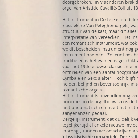
doorgebroken. In Vlaanderen brak d
orgel van Aristide Cavaillé-Coll uit 
Het instrument in Dikkele is duideli
klassiekere Van Peteghemorgels, wat 
structuur van de kast, maar dit alle
interpretatie van Vereecken. Het ins
een romantisch instrument, wat ook bl
we dit bescheiden instrument nog g
instrument noemen. Zo leunt ook he
traditie en is het eveneens geschikt
voor het 19de eeuwse classicisme in 
ontbreken van een aantal hoogklink
Cymbale en Sexquialter. Toch blijft
helder, belijnd en boventoonrijk, in 
romantische orgels.
Het instrument is bovendien nog ve
principes in de orgelbouw: zo is de
niet pneumatisch) en heeft het inst
aangehangen pedaal.
Dergelijk instrument, dat duidelijk v
tegelijkertijd al enkele nieuwe invl
inbrengt, kunnen we omschrijven als
'
classicistische romantiek
'. Deze st