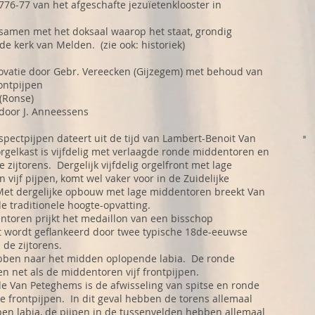
776-77 van het afgeschafte jezuïetenklooster in
 samen met het doksaal waarop het staat, grondig
e kerk van Melden. (zie ook: historiek)
novatie door Gebr. Vereecken (Gijzegem) met behoud van
ontpijpen
 (Ronse)
door J. Anneessens
spectpijpen dateert uit de tijd van Lambert-Benoit Van
gelkast is vijfdelig met verlaagde ronde middentoren en
 zijtorens. Dergelijk vijfdelig orgelfront met lage
vijf pijpen, komt wel vaker voor in de Zuidelijke
et dergelijke opbouw met lage middentoren breekt Van
 traditionele hoogte-opvatting.
toren prijkt het medaillon van een bisschop
t wordt geflankeerd door twee typische 18de-eeuwse
 de zijtorens.
ebben naar het midden oplopende labia. De ronde
en net als de middentoren vijf frontpijpen.
e Van Peteghems is de afwisseling van spitse en ronde
de frontpijpen. In dit geval hebben de torens allemaal
n labia, de pijpen in de tussenvelden hebben allemaal