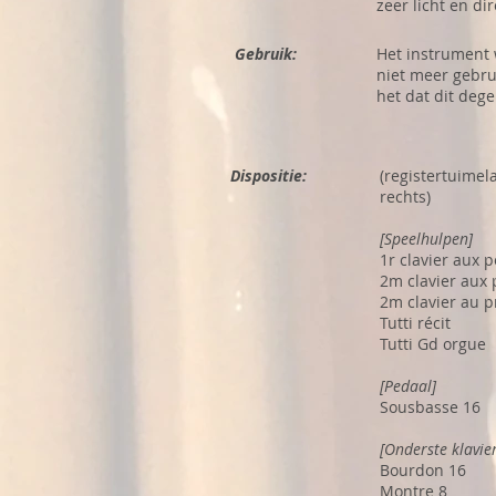
zeer licht en dir
Gebruik:
Het instrument 
niet meer gebrui
het dat dit deg
Dispositie:
(registertuimela
rechts)
[Speelhulpen]
1r clavier aux p
2m clavier aux 
2m clavier au 
Tutti récit
Tutti Gd orgue
[Pedaal]
Sousbasse 16
[Onderste klavier
Bourdon 16
Montre 8