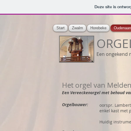
Deze site is ontw
Start
Zwalm
Horebeke
Oudenaar
ORGEL
Een ongekend 
Het orgel van Melde
Een Vereeckenorgel met behoud va
Orgelbouwer:
oorspr. Lamber
enkel kast met 
Huidig instrume