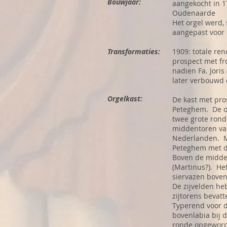
Bouwjaar:
aangekocht in 1
Oudenaarde
Het orgel werd,
aangepast voor d
Transformaties:
1909: totale re
prospect met fr
nadien Fa. Joris
later verbouwd 
Orgelkast:
De kast met pro
Peteghem. De or
twee grote ronde
middentoren van 
Nederlanden. M
Peteghem met de
Boven de midden
(Martinus?). He
siervazen boven
De zijvelden h
zijtorens bevatt
Typerend voor d
bovenlabia bij 
ronde opgeworpe