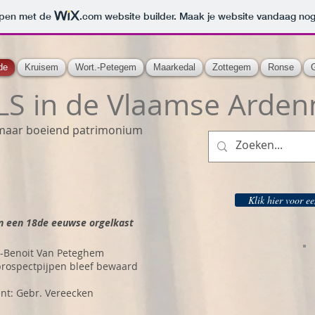
orpen met de
.com
website builder. Maak je website vandaag nog
de
Kruisem
Wort.-Petegem
Maarkedal
Zottegem
Ronse
S in de Vlaamse Arden
maar boeiend patrimonium
n
Klik hier voor e
n een 18de eeuwse orgelkast
t-Benoit Van Peteghem
prospectpijpen bleef bewaard
nt: Gebr. Vereecken