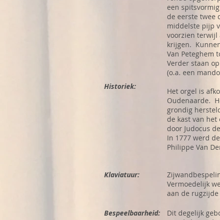
een spitsvormig
de eerste twee 
middelste pijp
voorzien terwij
krijgen. Kunnen
Van Peteghem t
Verder staan op
(o.a. een mandol
Historiek:
Het orgel is af
Oudenaarde. He
grondig herstel
de kast van het
door Judocus de
In 1777 werd de
Philippe Van D
Klaviatuur:
Zijwandbespeling
Vermoedelijk we
aan de rugzijde 
Bespeelbaarheid:
Dit degelijk ge