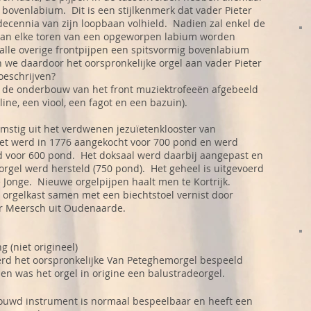
 bovenlabium. Dit is een stijlkenmerk dat vader Pieter
decennia van zijn loopbaan volhield. Nadien zal enkel de
 van elke toren van een opgeworpen labium worden
l alle overige frontpijpen een spitsvormig bovenlabium
 we daardoor het oorspronkelijke orgel aan vader Pieter
oeschrijven?
 de onderbouw van het front muziektrofeeën afgebeeld
ine, een viool, een fagot en een bazuin).
komstig uit het verdwenen jezuïetenklooster van
t werd in 1776 aangekocht voor 700 pond en werd
d voor 600 pond. Het doksaal werd daarbij aangepast en
 orgel werd hersteld (750 pond). Het geheel is uitgevoerd
 Jonge. Nieuwe orgelpijpen haalt men te Kortrijk.
 orgelkast samen met een biechtstoel vernist door
er Meersch uit Oudenaarde.
 (niet origineel)
rd het oorspronkelijke Van Peteghemorgel bespeeld
en was het orgel in origine een balustradeorgel.
bouwd instrument is normaal bespeelbaar en heeft een