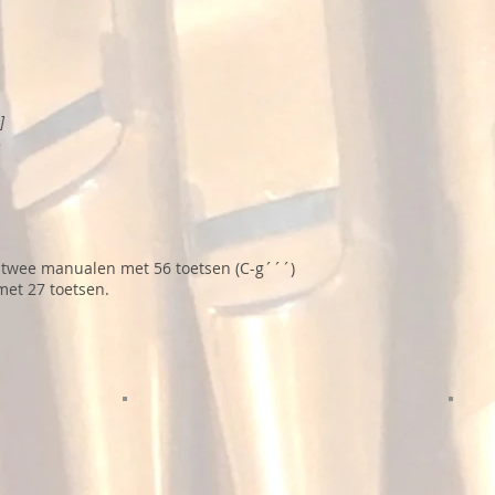
]
8
t twee manualen met 56 toetsen (C-g´´´)
met 27 toetsen.