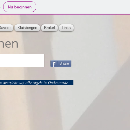
.
Nu beginnen
Gavere
Kluisbergen
Brakel
Links
nen
Share
en overzicht van alle orgels in Oudenaarde