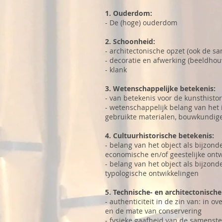
1. Ouderdom:
- De (hoge) ouderdom
2. Schoonheid:
- architectonische opzet (ook de 
- decoratie en afwerking (beeldhouw
- klank
3. Wetenschappelijke betekenis:
- van betekenis voor de kunsthisto
- wetenschappelijk belang van het
gebruikte materialen, bouwkundige 
4. Cultuurhistorische betekenis:
- belang van het object als bijzond
economische en/of geestelijke ont
- belang van het object als bijzon
typologische ontwikkelingen
5. Technische- en architectonische
- authenticiteit in de zin van: in
en de mate van conservering
- fysieke gaafheid van de samenst