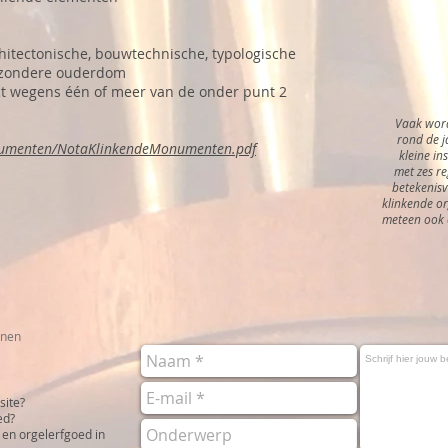
hitectonische, bouwtechnische, typologische
ijzondere ouderdom
ect wegens één of meer van de onder punt 2
Vaak word
rond de j
ocumenten/NotaKlinkendeMonumenten.pdf
kleine in
met zes reg
betekenisv
klinkende or
meteen ook 
nnen
site?
ed?
 en orgelerfgoed in