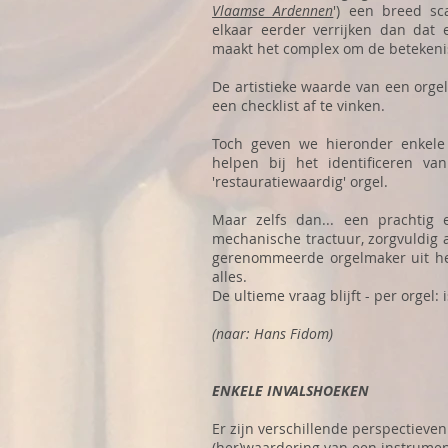
Vlaamse Ardennen
') een breed sc
elkaar eerder verrijken dan dat
maakt het complex om de betekeni
De artistieke waarde van een orge
een checklist af te vinken.
Toch geven we hieronder enkele 
helpen bij het identificeren van
'restauratiewaardig' orgel.
Maar zelfs dan... een prachtig 
mechanische tractuur, zorgvuldig 
gerenommeerde orgelmaker uit het
alles.
De ultieme vraag blijft - per orgel:
(naar: Hans Fidom)
ENKELE INVALSHOEKEN
Er zijn verschillende perspectieven 
(her)waardering van een instrume