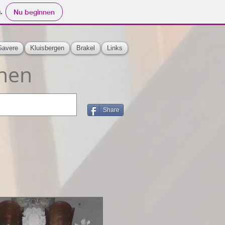
.
Nu beginnen
Gavere
Kluisbergen
Brakel
Links
nen
Share