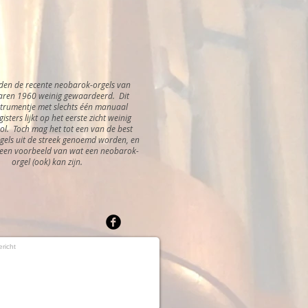
en de recente neobarok-orgels van
aren 1960 weinig gewaardeerd. Dit
strumentje met slechts één manuaal
isters lijkt op het eerste zicht weinig
ol. Toch mag het tot een van de best
gels uit de streek genoemd worden, en
een voorbeeld van wat een neobarok-
orgel (ook) kan zijn.