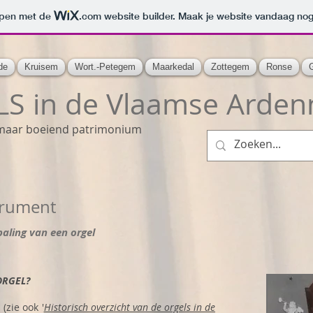
orpen met de
.com
website builder. Maak je website vandaag nog
de
Kruisem
Wort.-Petegem
Maarkedal
Zottegem
Ronse
S in de Vlaamse Arden
maar boeiend patrimonium
strument
paling van een orgel
ORGEL?
(zie ook '
Historisch overzicht van de orgels in de