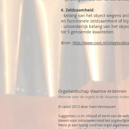
6. Zeldzaamheid:
- belang van het object wegens arc
en functionele zeldzaamheid of b
- uitzonderlijk belang van het obj
tot 5 genoemde kwaliteiten
Bron:
http://www.cvon.nl/images/d
Orgellandschap Vlaamse Ardennen
Website over de orgels in de Vlaamse Arde
© vanaf 2013 door Sven Vermassen
Suggesties i.v.m. inhoud of vorm van de web
Ideeën voor initiatieven rond het orgelerfgo
Wens je een lezing rond het orgel algemeen