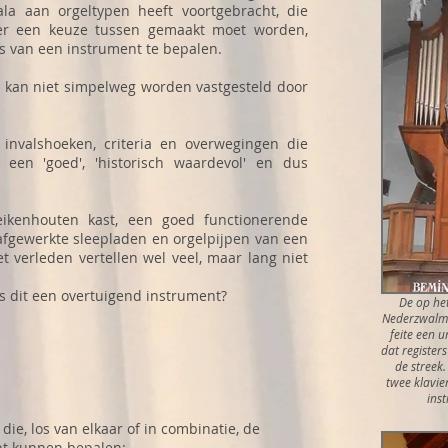
ala aan orgeltypen heeft voortgebracht, die
 er een keuze tussen gemaakt moet worden,
s van een instrument te bepalen.
l kan niet simpelweg worden vastgesteld door
invalshoeken, criteria en overwegingen die
 een 'goed', 'historisch waardevol' en dus
eikenhouten kast, een goed functionerende
afgewerkte sleepladen en orgelpijpen van een
 verleden vertellen wel veel, maar lang niet
 is dit een overtuigend instrument?
De op het
Nederzwalm 
feite een 
dat register
de streek.
twee klavie
ins
die, los van elkaar of in combinatie, de
nt kunnen bepalen: