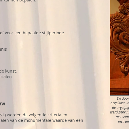
ef voor een bepaalde stijlperiode
enis
de kunst,
rialen
De door
orgelkast i
GEN
de orgelpij
werd gebrui
NL) worden de volgende criteria en
met soms
palen van de monumentale waarde van een
instru