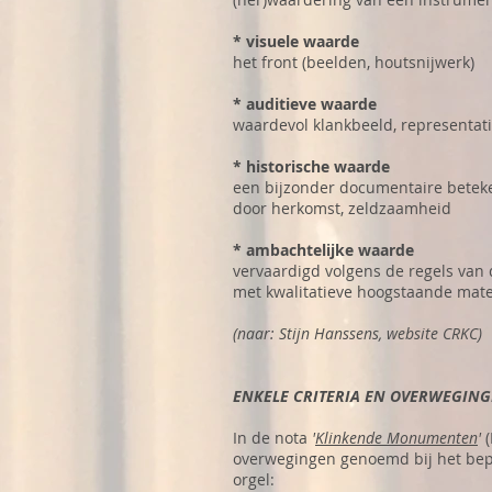
* visuele waarde
het front (beelden, houtsnijwerk)
* auditieve waarde
waardevol klankbeeld, representati
* historische waarde
een bijzonder documentaire betek
door herkomst, zeldzaamheid
* ambachtelijke waarde
vervaardigd volgens de regels van 
met kwalitatieve hoogstaande mate
(naar: Stijn Hanssens, website CRKC)
ENKELE CRITERIA EN OVERWEGIN
In de nota
'
Klinkende Monumenten
'
(
overwegingen genoemd bij het be
orgel: