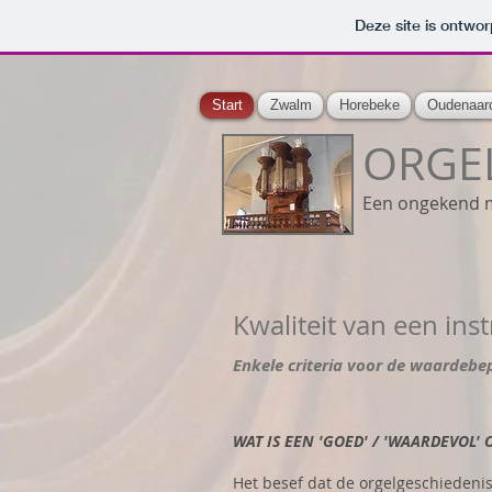
Deze site is ontw
Start
Zwalm
Horebeke
Oudenaar
ORGEL
Een ongekend 
Kwaliteit van een in
Enkele criteria voor de waardebe
WAT IS EEN 'GOED' / 'WAARDEVOL' 
Het besef dat de orgelgeschiedenis 